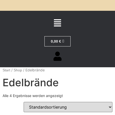
0,00
€
/
/ Edelbrände
Start
Shop
Edelbrände
Alle 4 Ergebnisse werden angezeigt