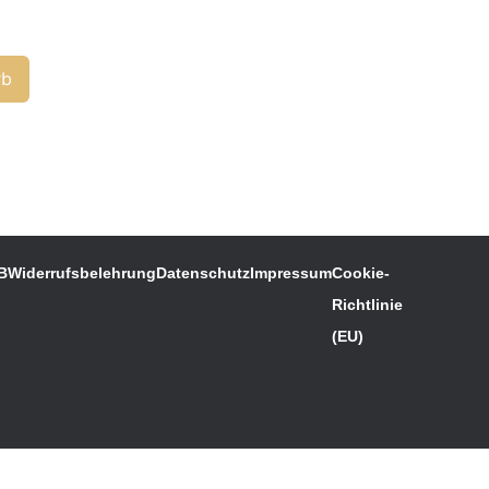
rb
B
Widerrufsbelehrung
Datenschutz
Impressum
Cookie-
Richtlinie
(EU)