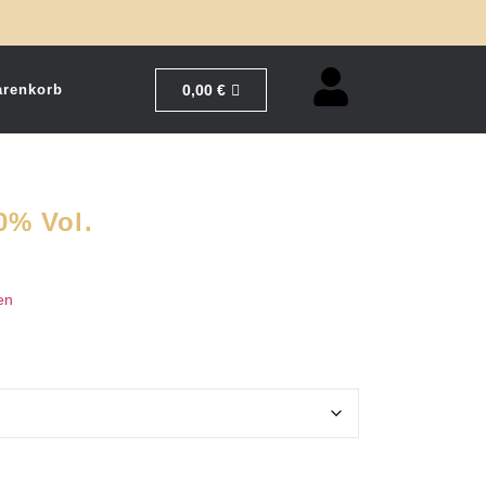
0,00
€
renkorb
0% Vol.
en