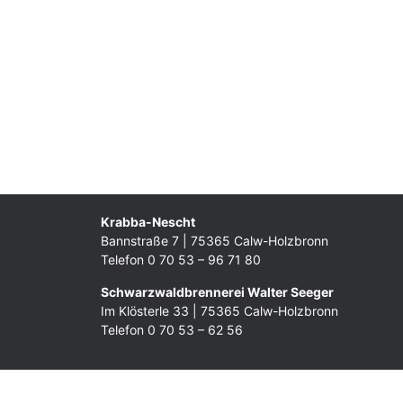
Krabba-Nescht
Bannstraße 7 | 75365 Calw-Holzbronn
Telefon 0 70 53 – 96 71 80
Schwarzwaldbrennerei Walter Seeger
Im Klösterle 33 | 75365 Calw-Holzbronn
Telefon 0 70 53 – 62 56