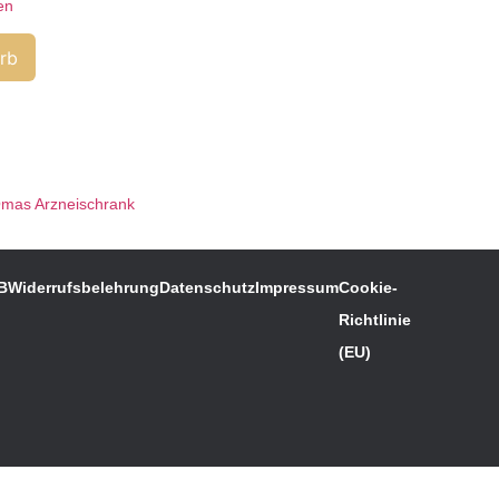
en
rb
Omas Arzneischrank
B
Widerrufsbelehrung
Datenschutz
Impressum
Cookie-
Richtlinie
(EU)