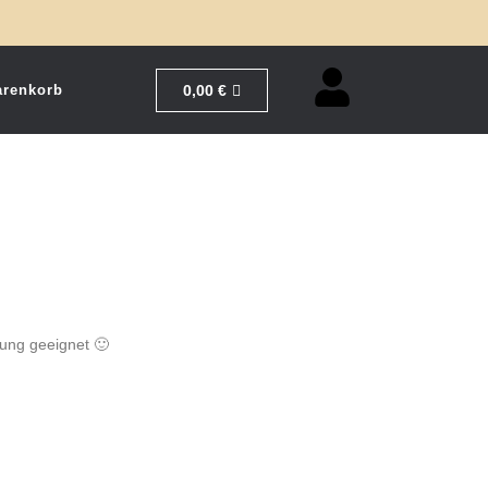
0,00
€
renkorb
fung geeignet 🙂